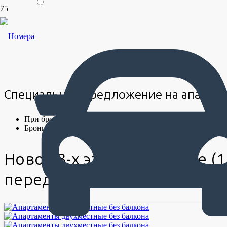
Номера
Специальное предложение на апарта
При бронировании от 3-х суток
СКИДКА -20%
от цены
Бронирование подтверждается 100% предоплатой
Новое 3-х этажное здание (
перед каждым входом