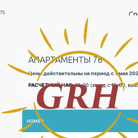
Сп
При бронировании от 3-х суток
СКИДКА -20%
от цены
Бронирование подтверждается 100% предоплатой
АПАРТАМЕНТЫ 76
Цены действительны на период с 1 мая 202
РАСЧЕТНЫЙ ЧАС:
12-00 (заезд с 15-00, вые
НОМЕР