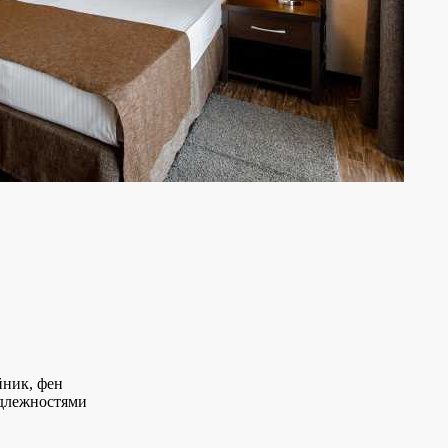
йник, фен
адлежностями